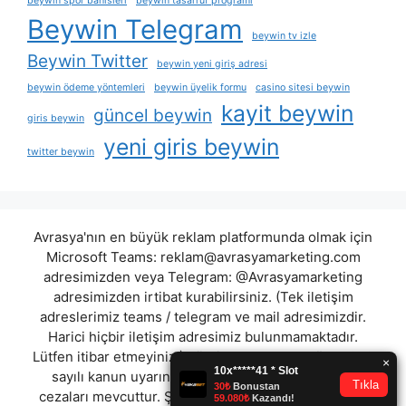
beywin spor bahisleri
beywin tasarruf programı
Beywin Telegram
beywin tv izle
Beywin Twitter
beywin yeni giriş adresi
beywin ödeme yöntemleri
beywin üyelik formu
casino sitesi beywin
kayit beywin
güncel beywin
giris beywin
yeni giris beywin
twitter beywin
Avrasya'nın en büyük reklam platformunda olmak için
Microsoft Teams:
reklam@avrasyamarketing.com
adresimizden veya Telegram: @Avrasyamarketing
adresimizden irtibat kurabilirsiniz. (Tek iletişim
adreslerimiz teams / telegram ve mail adresimizdir.
Harici hiçbir iletişim adresimiz bulunmamaktadır.
Lütfen itibar etmeyiniz.) Türkiye yasalarına göre 7258
sayılı kanun uyarınca yasa dışı bahis oynamanın
cezaları mevcuttur. Şu an bulunduğunuz site hiç bir