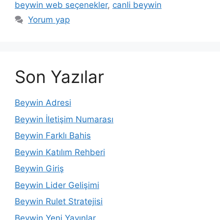
beywin web seçenekler
,
canli beywin
Yorum yap
Son Yazılar
Beywin Adresi
Beywin İletişim Numarası
Beywin Farklı Bahis
Beywin Katılım Rehberi
Beywin Giriş
Beywin Lider Gelişimi
Beywin Rulet Stratejisi
Beywin Yeni Yayınlar