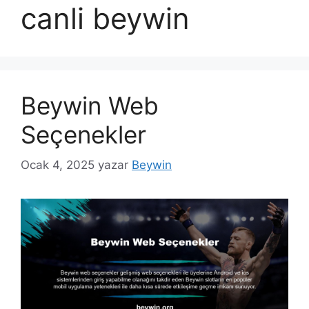
canli beywin
Beywin Web
Seçenekler
Ocak 4, 2025
yazar
Beywin