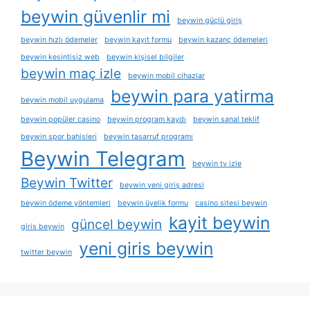
beywin güvenlir mi
beywin güçlü giriş
beywin hızlı ödemeler
beywin kayıt formu
beywin kazanç ödemeleri
beywin kesintisiz web
beywin kişisel bilgiler
beywin maç izle
beywin mobil cihazlar
beywin para yatirma
beywin mobil uygulama
beywin popüler casino
beywin program kaydı
beywin sanal teklif
beywin spor bahisleri
beywin tasarruf programı
Beywin Telegram
beywin tv izle
Beywin Twitter
beywin yeni giriş adresi
beywin ödeme yöntemleri
beywin üyelik formu
casino sitesi beywin
kayit beywin
güncel beywin
giris beywin
yeni giris beywin
twitter beywin