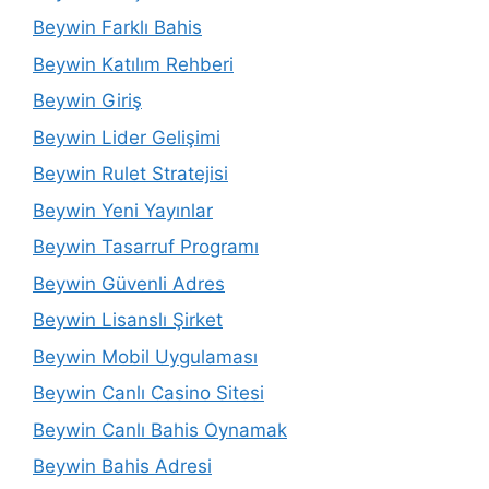
Beywin Farklı Bahis
Beywin Katılım Rehberi
Beywin Giriş
Beywin Lider Gelişimi
Beywin Rulet Stratejisi
Beywin Yeni Yayınlar
Beywin Tasarruf Programı
Beywin Güvenli Adres
Beywin Lisanslı Şirket
Beywin Mobil Uygulaması
Beywin Canlı Casino Sitesi
Beywin Canlı Bahis Oynamak
Beywin Bahis Adresi