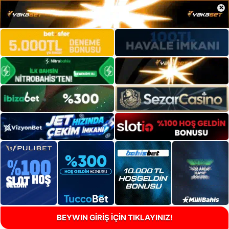
×
BEYWIN GİRİŞ İÇİN TIKLAYINIZ!