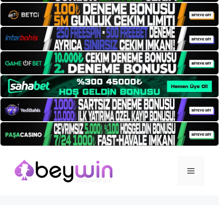
İçeriğe
atla
Menü