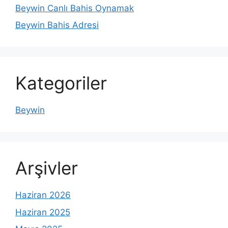
Beywin Canlı Bahis Oynamak
Beywin Bahis Adresi
Kategoriler
Beywin
Arşivler
Haziran 2026
Haziran 2025