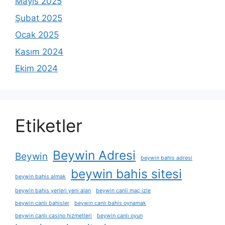
Mayıs 2025
Şubat 2025
Ocak 2025
Kasım 2024
Ekim 2024
Etiketler
Beywin Adresi
Beywin
beywin bahis adresi
beywin bahis sitesi
beywin bahis almak
beywin bahis yerleri yeni alan
beywin canli maç izle
beywin canlı bahisler
beywin canlı bahis oynamak
beywin canlı casino hizmetleri
beywin canlı oyun