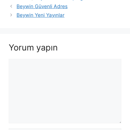
Beywin Güvenli Adres
Beywin Yeni Yayınlar
Yorum yapın
Yorum