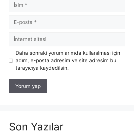
İsim
E-
posta
İnternet
sitesi
Daha sonraki yorumlarımda kullanılması için
adım, e-posta adresim ve site adresim bu
tarayıcıya kaydedilsin.
Son Yazılar