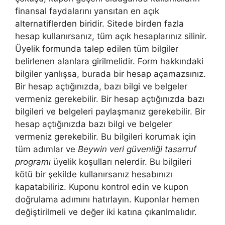
finansal faydalarını yansıtan en açık
alternatiflerden biridir. Sitede birden fazla
hesap kullanırsanız, tüm açık hesaplarınız silinir.
Üyelik formunda talep edilen tüm bilgiler
belirlenen alanlara girilmelidir. Form hakkındaki
bilgiler yanlışsa, burada bir hesap açamazsınız.
Bir hesap açtığınızda, bazı bilgi ve belgeler
vermeniz gerekebilir. Bir hesap açtığınızda bazı
bilgileri ve belgeleri paylaşmanız gerekebilir. Bir
hesap açtığınızda bazı bilgi ve belgeler
vermeniz gerekebilir. Bu bilgileri korumak için
tüm adımlar ve
Beywin veri güvenliği tasarruf
programı
üyelik koşulları nelerdir. Bu bilgileri
kötü bir şekilde kullanırsanız hesabınızı
kapatabiliriz. Kuponu kontrol edin ve kupon
doğrulama adımını hatırlayın. Kuponlar hemen
değiştirilmeli ve değer iki katına çıkarılmalıdır.