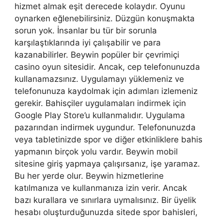
hizmet almak eşit derecede kolaydır. Oyunu
oynarken eğlenebilirsiniz. Düzgün konuşmakta
sorun yok. İnsanlar bu tür bir sorunla
karşılaştıklarında iyi çalışabilir ve para
kazanabilirler. Beywin popüler bir çevrimiçi
casino oyun sitesidir. Ancak, cep telefonunuzda
kullanamazsınız. Uygulamayı yüklemeniz ve
telefonunuza kaydolmak için adımları izlemeniz
gerekir. Bahisçiler uygulamaları indirmek için
Google Play Store’u kullanmalıdır. Uygulama
pazarından indirmek uygundur. Telefonunuzda
veya tabletinizde spor ve diğer etkinliklere bahis
yapmanın birçok yolu vardır. Beywin mobil
sitesine giriş yapmaya çalışırsanız, işe yaramaz.
Bu her yerde olur. Beywin hizmetlerine
katılmanıza ve kullanmanıza izin verir. Ancak
bazı kurallara ve sınırlara uymalısınız. Bir üyelik
hesabı oluşturduğunuzda sitede spor bahisleri,