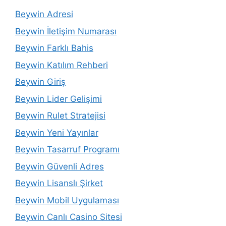
Beywin Adresi
Beywin İletişim Numarası
Beywin Farklı Bahis
Beywin Katılım Rehberi
Beywin Giriş
Beywin Lider Gelişimi
Beywin Rulet Stratejisi
Beywin Yeni Yayınlar
Beywin Tasarruf Programı
Beywin Güvenli Adres
Beywin Lisanslı Şirket
Beywin Mobil Uygulaması
Beywin Canlı Casino Sitesi