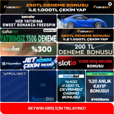
×
BEYWIN GİRİŞ İÇİN TIKLAYINIZ!