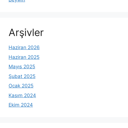
Arşivler
Haziran 2026
Haziran 2025
Mayıs 2025
Şubat 2025
Ocak 2025
Kasım 2024
Ekim 2024