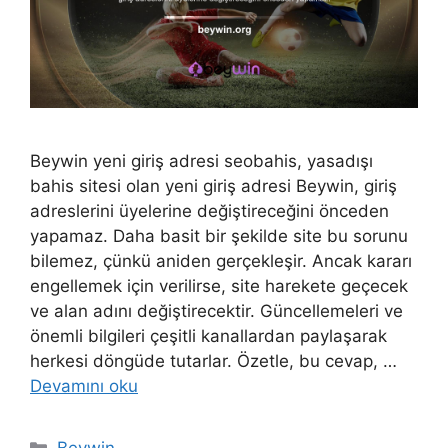
Beywin yeni giriş adresi seobahis, yasadışı
bahis sitesi olan yeni giriş adresi Beywin, giriş
adreslerini üyelerine değiştireceğini önceden
yapamaz. Daha basit bir şekilde site bu sorunu
bilemez, çünkü aniden gerçekleşir. Ancak kararı
engellemek için verilirse, site harekete geçecek
ve alan adını değiştirecektir. Güncellemeleri ve
önemli bilgileri çeşitli kanallardan paylaşarak
herkesi döngüde tutarlar. Özetle, bu cevap, …
Devamını oku
Kategoriler