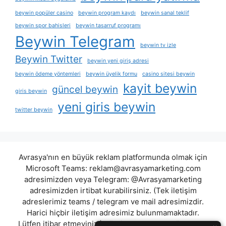
beywin popüler casino
beywin program kaydı
beywin sanal teklif
beywin spor bahisleri
beywin tasarruf programı
Beywin Telegram
beywin tv izle
Beywin Twitter
beywin yeni giriş adresi
beywin ödeme yöntemleri
beywin üyelik formu
casino sitesi beywin
kayit beywin
güncel beywin
giris beywin
yeni giris beywin
twitter beywin
Avrasya'nın en büyük reklam platformunda olmak için
Microsoft Teams:
reklam@avrasyamarketing.com
adresimizden veya Telegram: @Avrasyamarketing
adresimizden irtibat kurabilirsiniz. (Tek iletişim
adreslerimiz teams / telegram ve mail adresimizdir.
Harici hiçbir iletişim adresimiz bulunmamaktadır.
Lütfen itibar etmeyiniz.) Türkiye yasalarına göre 7258