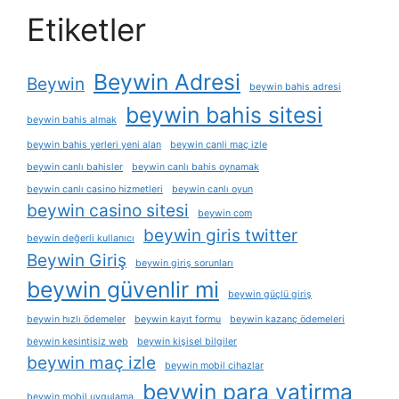
Etiketler
Beywin Adresi
Beywin
beywin bahis adresi
beywin bahis sitesi
beywin bahis almak
beywin bahis yerleri yeni alan
beywin canli maç izle
beywin canlı bahisler
beywin canlı bahis oynamak
beywin canlı casino hizmetleri
beywin canlı oyun
beywin casino sitesi
beywin com
beywin giris twitter
beywin değerli kullanıcı
Beywin Giriş
beywin giriş sorunları
beywin güvenlir mi
beywin güçlü giriş
beywin hızlı ödemeler
beywin kayıt formu
beywin kazanç ödemeleri
beywin kesintisiz web
beywin kişisel bilgiler
beywin maç izle
beywin mobil cihazlar
beywin para yatirma
beywin mobil uygulama