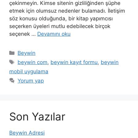
çekinmeyin. Kimse sitenin gizliliğinden şüphe
etmek için olumsuz nedenler bulamadı. İletişim
söz konusu olduğunda, bir kitap yapımcısı
seçerken üyeleri mutlu edebilecek birçok
seçenek …
Devamını oku
Kategoriler
Beywin
Etiketler
beywin com
,
beywin kayıt formu
,
beywin
mobil uygulama
Yorum yap
Son Yazılar
Beywin Adresi