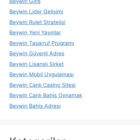
Beywin Giriş
Beywin Lider Gelişimi
Beywin Rulet Stratejisi
Beywin Yeni Yayınlar
Beywin Tasarruf Programı
Beywin Güvenli Adres
Beywin Lisanslı Şirket
Beywin Mobil Uygulaması
Beywin Canlı Casino Sitesi
Beywin Canlı Bahis Oynamak
Beywin Bahis Adresi