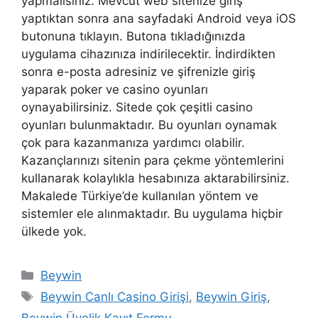
yapmalısınız. Mevcut web sitenize giriş
yaptıktan sonra ana sayfadaki Android veya iOS
butonuna tıklayın. Butona tıkladığınızda
uygulama cihazınıza indirilecektir. İndirdikten
sonra e-posta adresiniz ve şifrenizle giriş
yaparak poker ve casino oyunları
oynayabilirsiniz. Sitede çok çeşitli casino
oyunları bulunmaktadır. Bu oyunları oynamak
çok para kazanmanıza yardımcı olabilir.
Kazançlarınızı sitenin para çekme yöntemlerini
kullanarak kolaylıkla hesabınıza aktarabilirsiniz.
Makalede Türkiye’de kullanılan yöntem ve
sistemler ele alınmaktadır. Bu uygulama hiçbir
ülkede yok.
Kategoriler
Beywin
Etiketler
Beywin Canlı Casino Girişi
,
Beywin Giriş
,