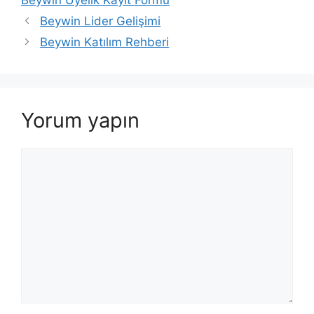
Beywin Üyelik Kayıt Formu
Beywin Lider Gelişimi
Beywin Katılım Rehberi
Yorum yapın
Yorum