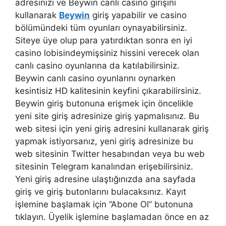
adresinizi ve Beywin canlı casino girişini
kullanarak
Beywin
giriş yapabilir ve casino
bölümündeki tüm oyunları oynayabilirsiniz.
Siteye üye olup para yatırdıktan sonra en iyi
casino lobisindeymişsiniz hissini verecek olan
canlı casino oyunlarına da katılabilirsiniz.
Beywin canlı casino oyunlarını oynarken
kesintisiz HD kalitesinin keyfini çıkarabilirsiniz.
Beywin giriş butonuna erişmek için öncelikle
yeni site giriş adresinize giriş yapmalısınız. Bu
web sitesi için yeni giriş adresini kullanarak giriş
yapmak istiyorsanız, yeni giriş adresinize bu
web sitesinin Twitter hesabından veya bu web
sitesinin Telegram kanalından erişebilirsiniz.
Yeni giriş adresine ulaştığınızda ana sayfada
giriş ve giriş butonlarını bulacaksınız. Kayıt
işlemine başlamak için “Abone Ol” butonuna
tıklayın. Üyelik işlemine başlamadan önce en az