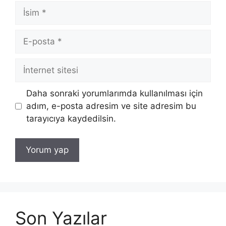
İsim
E-
posta
İnternet
sitesi
Daha sonraki yorumlarımda kullanılması için
adım, e-posta adresim ve site adresim bu
tarayıcıya kaydedilsin.
Son Yazılar