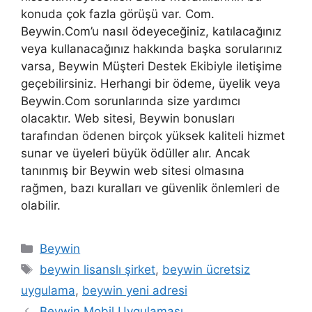
konuda çok fazla görüşü var. Com.
Beywin.Com’u nasıl ödeyeceğiniz, katılacağınız
veya kullanacağınız hakkında başka sorularınız
varsa, Beywin Müşteri Destek Ekibiyle iletişime
geçebilirsiniz. Herhangi bir ödeme, üyelik veya
Beywin.Com sorunlarında size yardımcı
olacaktır. Web sitesi, Beywin bonusları
tarafından ödenen birçok yüksek kaliteli hizmet
sunar ve üyeleri büyük ödüller alır. Ancak
tanınmış bir Beywin web sitesi olmasına
rağmen, bazı kuralları ve güvenlik önlemleri de
olabilir.
Kategoriler
Beywin
Etiketler
beywin lisanslı şirket
,
beywin ücretsiz
uygulama
,
beywin yeni adresi
Beywin Mobil Uygulaması