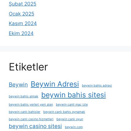
Şubat 2025
Ocak 2025
Kasım 2024
Ekim 2024
Etiketler
Beywin Adresi
Beywin
beywin bahis adresi
beywin bahis sitesi
beywin bahis almak
beywin bahis yerleri yeni alan
beywin canli maç izle
beywin canlı bahisler
beywin canlı bahis oynamak
beywin canlı casino hizmetleri
beywin canlı oyun
beywin casino sitesi
beywin com