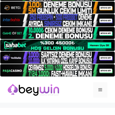
İçeriğe
atla
Menü