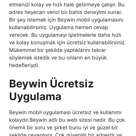
etmenizi kolay ve hızlı hale getirmeye çalışır. Bu
adres heyecan verici bir bahis deneyimi sunar.
Bir şey istemek için Beywin mobil uygulamasını
kullanabilirsiniz. Uygulama hemen cevap
verecek. Bu uygulamayı işletmelerle daha hızlı
ve kolay konuşmak için ücretsiz kullanabilirsiniz.
Mükemmel bir şekilde yaptıklarını tekrar
söylemek istedik ve bu onların en büyük
hedefleriydi.
Beywin Ücretsiz
Uygulama
Beywin mobil uygulaması ücretsiz ve kullanımı
kolaydır.Beywin adlı bu web sitesi nedir. Bu çok
önemli bir soru ve şirket bunu iyi ve güzel bir
şekilde cevaplıyor. Çok güvenilir bir adrestir ve