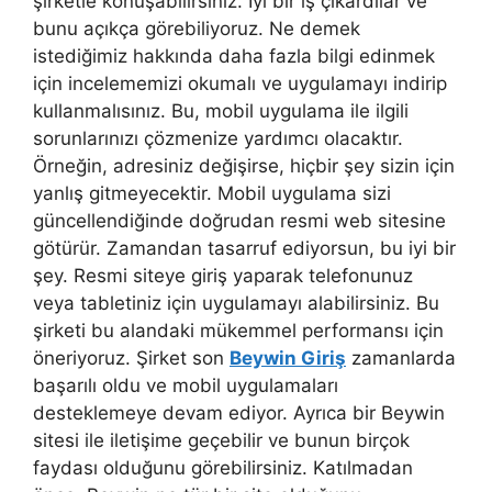
şirketle konuşabilirsiniz. İyi bir iş çıkardılar ve
bunu açıkça görebiliyoruz. Ne demek
istediğimiz hakkında daha fazla bilgi edinmek
için incelememizi okumalı ve uygulamayı indirip
kullanmalısınız. Bu, mobil uygulama ile ilgili
sorunlarınızı çözmenize yardımcı olacaktır.
Örneğin, adresiniz değişirse, hiçbir şey sizin için
yanlış gitmeyecektir. Mobil uygulama sizi
güncellendiğinde doğrudan resmi web sitesine
götürür. Zamandan tasarruf ediyorsun, bu iyi bir
şey. Resmi siteye giriş yaparak telefonunuz
veya tabletiniz için uygulamayı alabilirsiniz. Bu
şirketi bu alandaki mükemmel performansı için
öneriyoruz. Şirket son
Beywin Giriş
zamanlarda
başarılı oldu ve mobil uygulamaları
desteklemeye devam ediyor. Ayrıca bir Beywin
sitesi ile iletişime geçebilir ve bunun birçok
faydası olduğunu görebilirsiniz. Katılmadan