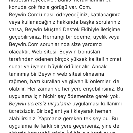
konuda çok fazla görüşü var. Com.
Beywin.Com’u nasıl ödeyeceğiniz, katılacağınız
veya kullanacağınız hakkında başka sorularınız
varsa, Beywin Müşteri Destek Ekibiyle iletişime
geçebilirsiniz. Herhangi bir ödeme, üyelik veya
Beywin.Com sorunlarında size yardımcı
olacaktır. Web sitesi, Beywin bonusları
tarafından ödenen birçok yüksek kaliteli hizmet
sunar ve üyeleri büyük ödüller alır. Ancak
tanınmış bir Beywin web sitesi olmasına
rağmen, bazı kuralları ve güvenlik önlemleri de
olabilir. Her zaman ve her yere erişebilirsiniz. Bu
uygulama için hiçbir şey ödemenize gerek yok.
Beywin ücretsiz uygulama
uygulaması kullanımı
ücretsizdir. Bir bağlantıya tıklayarak hemen
alabilirsiniz. Yapmanız gereken tek şey bu. Bu
uygulama ile farklı bir yere geçerseniz, yine de