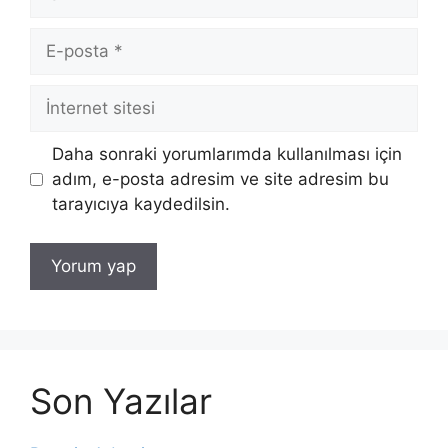
E-
posta
İnternet
sitesi
Daha sonraki yorumlarımda kullanılması için
adım, e-posta adresim ve site adresim bu
tarayıcıya kaydedilsin.
Son Yazılar