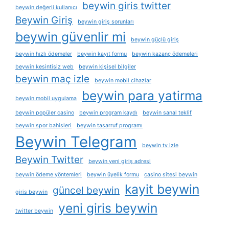
beywin giris twitter
beywin değerli kullanıcı
Beywin Giriş
beywin giriş sorunları
beywin güvenlir mi
beywin güçlü giriş
beywin hızlı ödemeler
beywin kayıt formu
beywin kazanç ödemeleri
beywin kesintisiz web
beywin kişisel bilgiler
beywin maç izle
beywin mobil cihazlar
beywin para yatirma
beywin mobil uygulama
beywin popüler casino
beywin program kaydı
beywin sanal teklif
beywin spor bahisleri
beywin tasarruf programı
Beywin Telegram
beywin tv izle
Beywin Twitter
beywin yeni giriş adresi
beywin ödeme yöntemleri
beywin üyelik formu
casino sitesi beywin
kayit beywin
güncel beywin
giris beywin
yeni giris beywin
twitter beywin