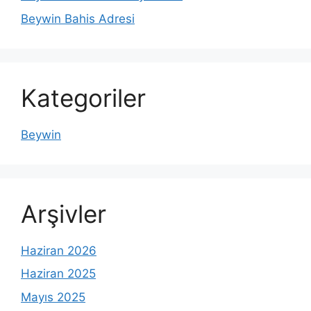
Beywin Bahis Adresi
Kategoriler
Beywin
Arşivler
Haziran 2026
Haziran 2025
Mayıs 2025