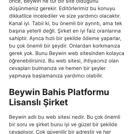
önce, Beywin ne tür bir site olduğunu
düşünmeniz gerekir. Editörlerimiz bu konuyu
dikkatlice incelediler ve size yardımcı olacaktır.
Kanal iyi. Tabii ki, bu önemli bir ayrıntı, ama tek
başına yeterli değil. Şirket en iyi faiz oranlarına
sahiptir. Ayrıca hızlı bir şekilde ödeme yaparlar,
bu çok önemli bir şeydir. Onlardan korkmanıza
gerek yok. Bunu Beywin web sitesinden kolayca
öğrenebilirsiniz. Bu web sitesi, ihtiyacınız olan
cevapları bulmanıza ve hemen bir şeyler
yapmaya başlamanıza yardımcı olabilir.
Beywin Bahis Platformu
Lisanslı Şirket
Beywin adlı bu web sitesi nedir. Bu çok önemli
bir soru ve şirket bunu iyi ve güzel bir şekilde
cevaplıyor. Çok güvenilir bir adrestir ve her