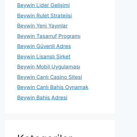
Beywin Lider Gelişimi
Beywin Rulet Stratejisi
Beywin Yeni Yayınlar
Beywin Tasarruf Programı
Beywin Güvenli Adres
Beywin Lisanslı Şirket
Beywin Mobil Uygulaması
Beywin Canlı Casino Sitesi
Beywin Canlı Bahis Oynamak
Beywin Bahis Adresi