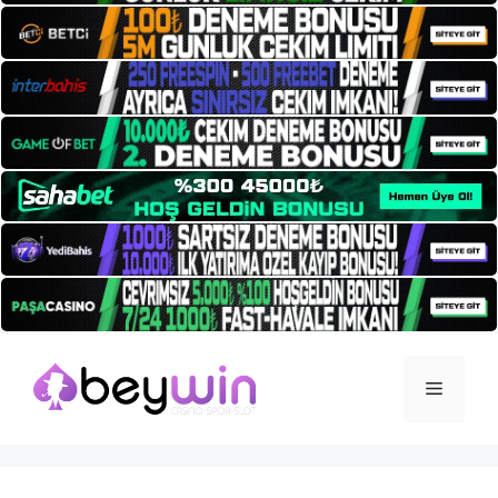
İçeriğe
atla
Menü