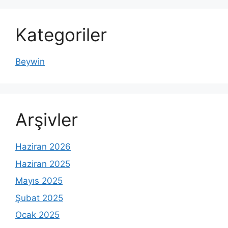
Kategoriler
Beywin
Arşivler
Haziran 2026
Haziran 2025
Mayıs 2025
Şubat 2025
Ocak 2025