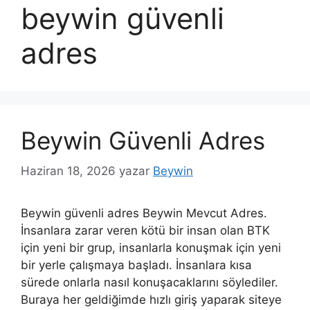
beywin güvenli
adres
Beywin Güvenli Adres
Haziran 18, 2026
yazar
Beywin
Beywin güvenli adres Beywin Mevcut Adres.
İnsanlara zarar veren kötü bir insan olan BTK
için yeni bir grup, insanlarla konuşmak için yeni
bir yerle çalışmaya başladı. İnsanlara kısa
sürede onlarla nasıl konuşacaklarını söylediler.
Buraya her geldiğimde hızlı giriş yaparak siteye