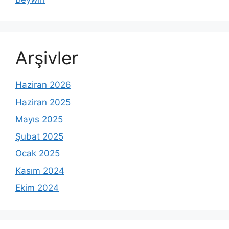
Arşivler
Haziran 2026
Haziran 2025
Mayıs 2025
Şubat 2025
Ocak 2025
Kasım 2024
Ekim 2024