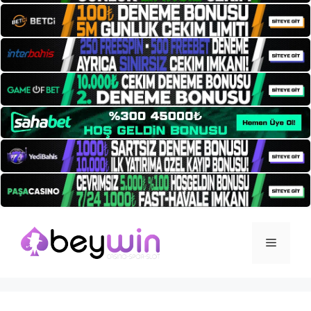
İçeriğe
atla
Menü